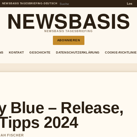
Los
NEWSBASIS TAGESBRIEFING
•
DEUTSCH
NEWSBASIS
NEWSBASIS TAGESBRIEFING
ABONNIEREN
NS
KONTAKT
GESCHICHTE
DATENSCHUTZERKLÄRUNG
COOKIE-RICHTLINIE
ry Blue – Release,
-Tipps 2024
NAH FISCHER