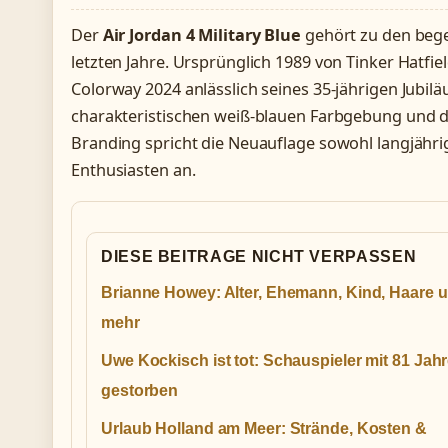
Der
Air Jordan 4 Military Blue
gehört zu den bege
letzten Jahre. Ursprünglich 1989 von Tinker Hatfie
Colorway 2024 anlässlich seines 35-jährigen Jubilä
charakteristischen weiß-blauen Farbgebung und d
Branding spricht die Neuauflage sowohl langjähr
Enthusiasten an.
DIESE BEITRAGE NICHT VERPASSEN
Brianne Howey: Alter, Ehemann, Kind, Haare 
mehr
Uwe Kockisch ist tot: Schauspieler mit 81 Jah
gestorben
Urlaub Holland am Meer: Strände, Kosten &