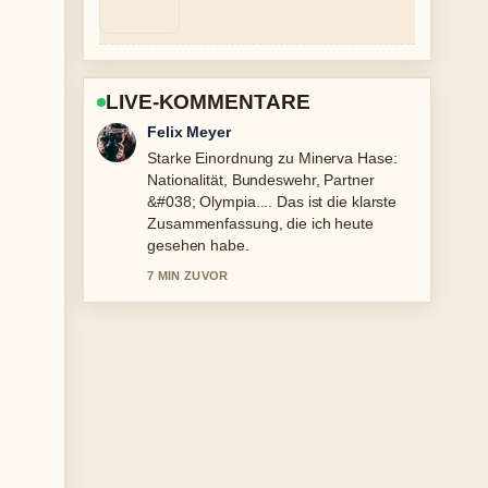
LIVE-KOMMENTARE
Laura Becker
Verfolge Arafat Abou-Chaker: Wer ist
der Clan-Chef und... genau – schaetze
den ausgewogenen Ton hier.
9 MIN ZUVOR