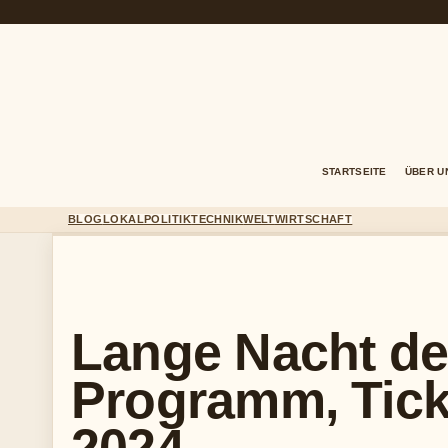
STARTSEITE
ÜBER U
BLOG
LOKAL
POLITIK
TECHNIK
WELT
WIRTSCHAFT
Lange Nacht de
Programm, Tick