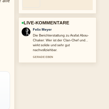
 alle
LIVE-KOMMENTARE
Laura Becker
Gute Verifikationsarbeit zu Gianna
Nannini: Partner, Kind, Krankheit zum
70..... Mehr Medien sollten so
schreiben.
3 MIN ZUVOR