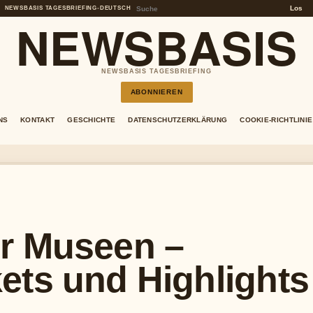
Los
NEWSBASIS TAGESBRIEFING
•
DEUTSCH
NEWSBASIS
NEWSBASIS TAGESBRIEFING
ABONNIEREN
NS
KONTAKT
GESCHICHTE
DATENSCHUTZERKLÄRUNG
COOKIE-RICHTLINIE
r Museen –
ets und Highlights