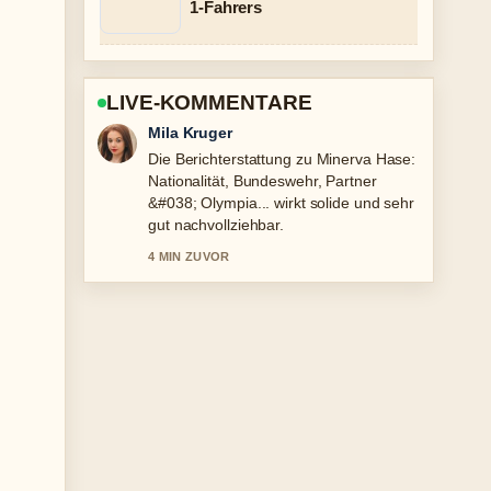
1-Fahrers
LIVE-KOMMENTARE
Jonas Wagner
Gute Verifikationsarbeit zu Arafat Abou-
Chaker: Wer ist der Clan-Chef und....
Mehr Medien sollten so schreiben.
6 MIN ZUVOR