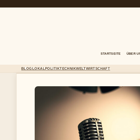
STARTSEITE
ÜBER U
BLOG
LOKAL
POLITIK
TECHNIK
WELT
WIRTSCHAFT