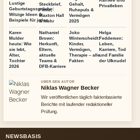
Karriere und
Lustige
Steckbrief,
Gehalt,
Privatleben
Geburtstagssprüche:
Filme,
Ruhepuls &
Witzige Ideen &
Maxton Hall
Vermögen
Beispiele für jeden
& mehr
2025
Karen
Nathaniel
Joko
Helga
Mulder
Brown:
Winterscheidt:
Feddersen:
heute: Wie
Herkunft,
Kinder,
Leben,
sie lebt,
Eltern,
Vermögen,
Karriere, Tod
Alter,
aktuelle
Therapie – alle
und Familie
Tochter
Teams &
Fakten
der Ulknudel
2026
DFB-Karriere
UBER DEN AUTOR
Niklas Wagner Becker
Wir veröffentlichen täglich faktenbasierte
Berichte mit laufender redaktioneller
Prüfung.
NEWSBASIS