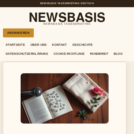
NEWSBASIS TAGESBRIEFING
•
DEUTSCH
NEWSBASIS
NEWSBASIS TAGESBRIEFING
ABONNIEREN
STARTSEITE
ÜBER UNS
KONTAKT
GESCHICHTE
DATENSCHUTZERKLÄRUNG
COOKIE-RICHTLINIE
RUNDBRIEF
BLOG