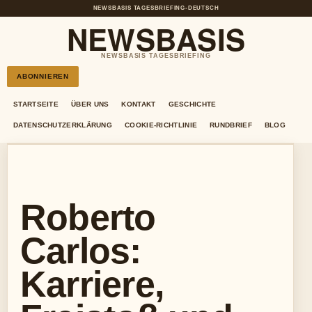
NEWSBASIS TAGESBRIEFING
•
DEUTSCH
NEWSBASIS
NEWSBASIS TAGESBRIEFING
ABONNIEREN
STARTSEITE
ÜBER UNS
KONTAKT
GESCHICHTE
DATENSCHUTZERKLÄRUNG
COOKIE-RICHTLINIE
RUNDBRIEF
BLOG
Roberto
Carlos:
Karriere,