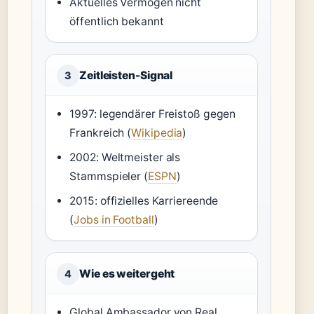
Aktuelles Vermögen nicht
öffentlich bekannt
Zeitleisten-Signal
3
1997: legendärer Freistoß gegen
Frankreich (
Wikipedia
)
2002: Weltmeister als
Stammspieler (
ESPN
)
2015: offizielles Karriereende
(
Jobs in Football
)
Wie es weitergeht
4
Global Ambassador von Real