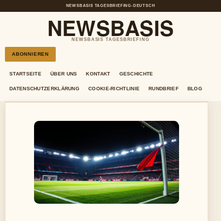
NEWSBASIS TAGESBRIEFING
•
DEUTSCH
NEWSBASIS
NEWSBASIS TAGESBRIEFING
ABONNIEREN
STARTSEITE
ÜBER UNS
KONTAKT
GESCHICHTE
DATENSCHUTZERKLÄRUNG
COOKIE-RICHTLINIE
RUNDBRIEF
BLOG