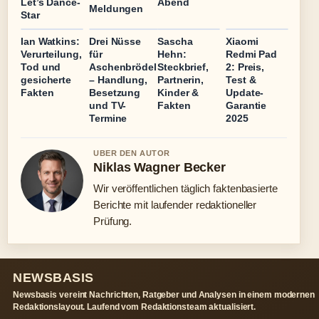
Let’s Dance-
Abend
Meldungen
Star
Ian Watkins:
Drei Nüsse
Sascha
Xiaomi
Verurteilung,
für
Hehn:
Redmi Pad
Tod und
Aschenbrödel
Steckbrief,
2: Preis,
gesicherte
– Handlung,
Partnerin,
Test &
Fakten
Besetzung
Kinder &
Update-
und TV-
Fakten
Garantie
Termine
2025
UBER DEN AUTOR
Niklas Wagner Becker
Wir veröffentlichen täglich faktenbasierte
Berichte mit laufender redaktioneller
Prüfung.
NEWSBASIS
Newsbasis vereint Nachrichten, Ratgeber und Analysen in einem modernen
Redaktionslayout. Laufend vom Redaktionsteam aktualisiert.