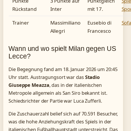
Punkte
3 Punkte auf
Punktgleich
Spi
Rückstand
Inter
mit 17.
Spo
Trainer
Massimiliano
Eusebio di
Sof
Allegri
Francesco
Wann und wo spielt Milan gegen US
Lecce?
Die Begegnung fand am
18. Januar 2026 um 20:45
Uhr
statt. Austragungsort war das
Stadio
Giuseppe Meazza
, das in der italienischen
Metropole allgemein als San Siro bekannt ist.
Schiedsrichter der Partie war Luca Zufferli.
Die Zuschauerzahl belief sich auf 70.591 Besucher,
was die hohe Anziehungskraft des Spiels in der
italienischen Fußballhauptstadt unterstreicht. Das