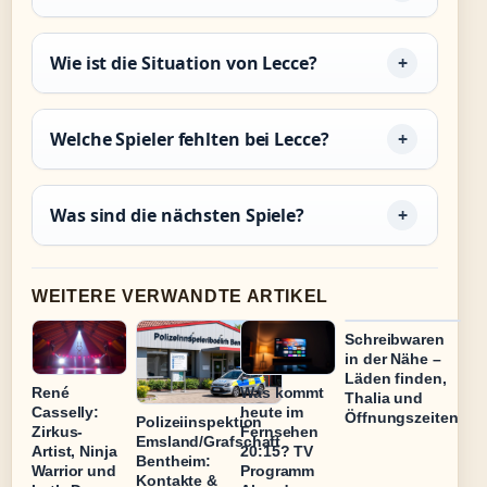
Wie ist die Situation von Lecce?
Welche Spieler fehlten bei Lecce?
Was sind die nächsten Spiele?
WEITERE VERWANDTE ARTIKEL
Schreibwaren
in der Nähe –
Läden finden,
René
Was kommt
Thalia und
Casselly:
heute im
Öffnungszeiten
Polizeiinspektion
Zirkus-
Fernsehen
Emsland/Grafschaft
Artist, Ninja
20:15? TV
Bentheim:
Warrior und
Programm
Kontakte &