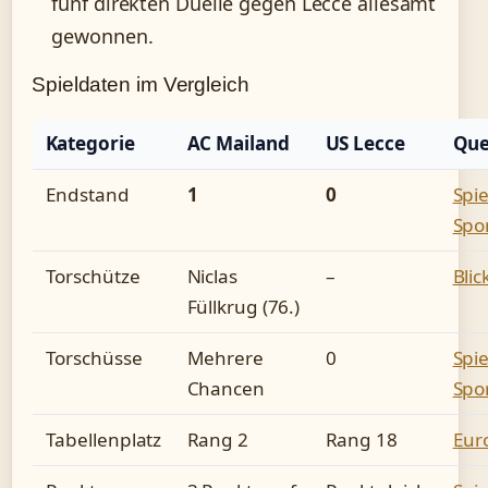
fünf direkten Duelle gegen Lecce allesamt
gewonnen.
Spieldaten im Vergleich
Kategorie
AC Mailand
US Lecce
Que
Endstand
1
0
Spi
Spo
Torschütze
Niclas
–
Blic
Füllkrug (76.)
Torschüsse
Mehrere
0
Spi
Chancen
Spo
Tabellenplatz
Rang 2
Rang 18
Eur