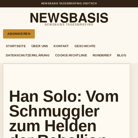
NEWSBASIS TAGESBRIEFING
•
DEUTSCH
NEWSBASIS
NEWSBASIS TAGESBRIEFING
ABONNIEREN
STARTSEITE
ÜBER UNS
KONTAKT
GESCHICHTE
DATENSCHUTZERKLÄRUNG
COOKIE-RICHTLINIE
RUNDBRIEF
BLOG
Han Solo: Vom
Schmuggler
zum Helden