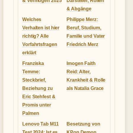
& Vermögen 2025
Darsteller, Rollen
& Abgänge
Welches
Philippe Merz:
Verhalten ist hier
Beruf, Studium,
richtig? Alle
Familie und Vater
Vorfahrtsfragen
Friedrich Merz
erklärt
Franziska
Imogen Faith
Temme:
Reid: Alter,
Steckbrief,
Krankheit & Rolle
Beziehung zu
als Natalia Grace
Eric Stehfest &
Promis unter
Palmen
Lenovo Tab M11
Besetzung von
Test 2024: Ist es
KPop Demon