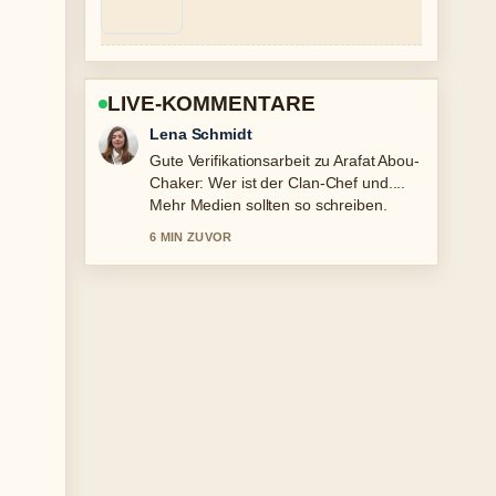
LIVE-KOMMENTARE
Felix Meyer
Starke Einordnung zu Gianna Nannini:
Partner, Kind, Krankheit zum 70..... Das
ist die klarste Zusammenfassung, die
ich heute gesehen habe.
8 MIN ZUVOR