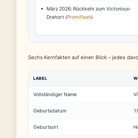
März 2026: Rückkehr zum
Victorious
-
Drehort (
Promiflash
)
Sechs Kernfakten auf einen Blick – jedes davo
LABEL
W
Vollständiger Name
V
Geburtsdatum
1
Geburtsort
H