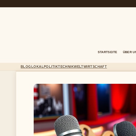
STARTSEITE
ÜBER U
BLOG
LOKAL
POLITIK
TECHNIK
WELT
WIRTSCHAFT