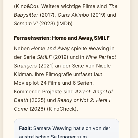
(Kino&Co). Weitere wichtige Filme sind
The
Babysitter
(2017),
Guns Akimbo
(2019) und
Scream VI
(2023) (IMDb).
Fernsehserien: Home and Away, SMILF
Neben
Home and Away
spielte Weaving in
der Serie
SMILF
(2019) und in
Nine Perfect
Strangers
(2021) an der Seite von Nicole
Kidman. Ihre Filmografie umfasst laut
Moviepilot 24 Filme und 6 Serien.
Kommende Projekte sind
Azrael: Angel of
Death
(2025) und
Ready or Not 2: Here I
Come
(2026) (KinoCheck).
Fazit:
Samara Weaving hat sich von der
australischen Seifenoper zum