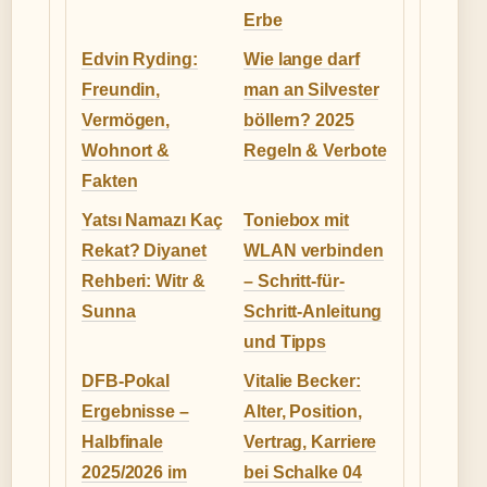
Erbe
Edvin Ryding:
Wie lange darf
Freundin,
man an Silvester
Vermögen,
böllern? 2025
Wohnort &
Regeln & Verbote
Fakten
Yatsı Namazı Kaç
Toniebox mit
Rekat? Diyanet
WLAN verbinden
Rehberi: Witr &
– Schritt-für-
Sunna
Schritt-Anleitung
und Tipps
DFB-Pokal
Vitalie Becker:
Ergebnisse –
Alter, Position,
Halbfinale
Vertrag, Karriere
2025/2026 im
bei Schalke 04