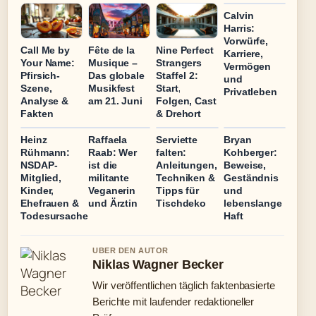
Calvin
Harris:
Vorwürfe,
Call Me by
Fête de la
Nine Perfect
Karriere,
Your Name:
Musique –
Strangers
Vermögen
Pfirsich-
Das globale
Staffel 2:
und
Szene,
Musikfest
Start,
Privatleben
Analyse &
am 21. Juni
Folgen, Cast
Fakten
& Drehort
Heinz
Raffaela
Serviette
Bryan
Rühmann:
Raab: Wer
falten:
Kohberger:
NSDAP-
ist die
Anleitungen,
Beweise,
Mitglied,
militante
Techniken &
Geständnis
Kinder,
Veganerin
Tipps für
und
Ehefrauen &
und Ärztin
Tischdeko
lebenslange
Todesursache
Haft
UBER DEN AUTOR
Niklas Wagner Becker
Wir veröffentlichen täglich faktenbasierte
Berichte mit laufender redaktioneller