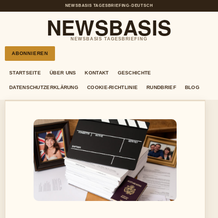
NEWSBASIS TAGESBRIEFING
•
DEUTSCH
NEWSBASIS
NEWSBASIS TAGESBRIEFING
ABONNIEREN
STARTSEITE
ÜBER UNS
KONTAKT
GESCHICHTE
DATENSCHUTZERKLÄRUNG
COOKIE-RICHTLINIE
RUNDBRIEF
BLOG