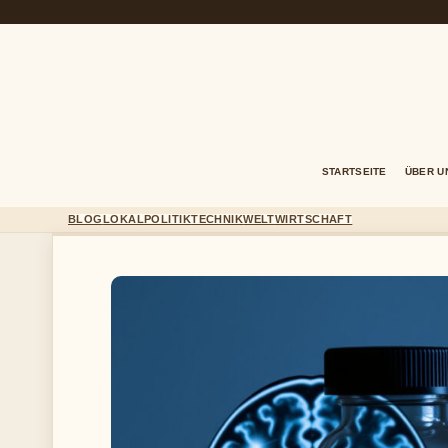
STARTSEITE
ÜBER U
BLOG
LOKAL
POLITIK
TECHNIK
WELT
WIRTSCHAFT