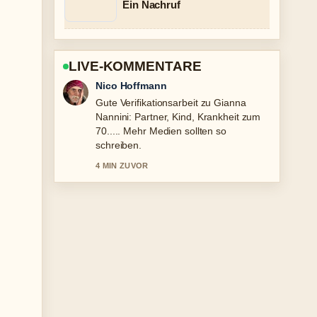
Ein Nachruf
LIVE-KOMMENTARE
Hannah Weber
Starke Einordnung zu Minerva Hase:
Nationalität, Bundeswehr, Partner
&#038; Olympia.... Das ist die klarste
Zusammenfassung, die ich heute
gesehen habe.
6 MIN ZUVOR