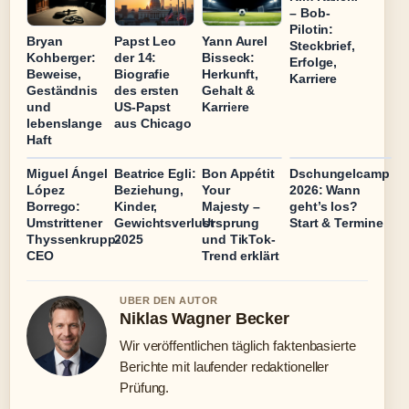
– Bob-
Pilotin:
Bryan
Papst Leo
Yann Aurel
Steckbrief,
Kohberger:
der 14:
Bisseck:
Erfolge,
Beweise,
Biografie
Herkunft,
Karriere
Geständnis
des ersten
Gehalt &
und
US-Papst
Karriere
lebenslange
aus Chicago
Haft
Miguel Ángel
Beatrice Egli:
Bon Appétit
Dschungelcamp
López
Beziehung,
Your
2026: Wann
Borrego:
Kinder,
Majesty –
geht’s los?
Umstrittener
Gewichtsverlust
Ursprung
Start & Termine
Thyssenkrupp-
2025
und TikTok-
CEO
Trend erklärt
UBER DEN AUTOR
Niklas Wagner Becker
Wir veröffentlichen täglich faktenbasierte
Berichte mit laufender redaktioneller
Prüfung.