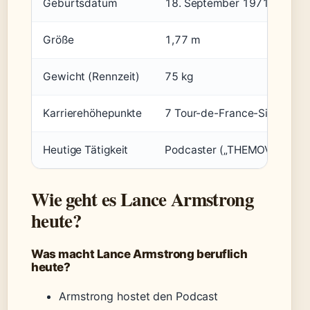
Geburtsdatum
18. September 1971
Größe
1,77 m
Gewicht (Rennzeit)
75 kg
Karrierehöhepunkte
7 Tour-de-France-Siege (ab
Heutige Tätigkeit
Podcaster („THEMOVE“), Unt
Wie geht es Lance Armstrong
heute?
Was macht Lance Armstrong beruflich
heute?
Armstrong hostet den Podcast