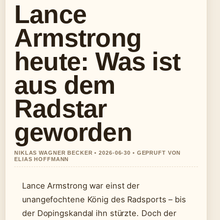
Lance
Armstrong
heute: Was ist
aus dem
Radstar
geworden
NIKLAS WAGNER BECKER • 2026-06-30 • GEPRUFT VON
ELIAS HOFFMANN
Lance Armstrong war einst der
unangefochtene König des Radsports – bis
der Dopingskandal ihn stürzte. Doch der