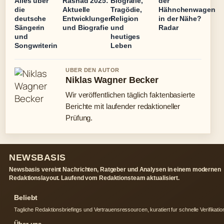
Alles über
Rashad 2025:
Biografie,
der
die
Aktuelle
Tragödie,
Hähnchenwagen
deutsche
Entwicklungen
Religion
in der Nähe?
Sängerin
und Biografie
und
Radar
und
heutiges
Songwriterin
Leben
UBER DEN AUTOR
Niklas Wagner Becker
Wir veröffentlichen täglich faktenbasierte
Berichte mit laufender redaktioneller
Prüfung.
NEWSBASIS
Newsbasis vereint Nachrichten, Ratgeber und Analysen in einem modernen
Redaktionslayout. Laufend vom Redaktionsteam aktualisiert.
Beliebt
Tagliche Redaktionsbriefings und Vertrauensressourcen, kuratiert fur schnelle Verifikatio