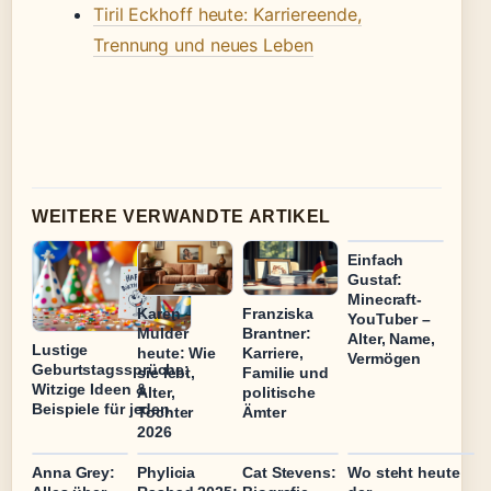
Tiril Eckhoff heute: Karriereende,
Trennung und neues Leben
WEITERE VERWANDTE ARTIKEL
Einfach
Gustaf:
Minecraft-
Karen
Franziska
YouTuber –
Mulder
Brantner:
Alter, Name,
Lustige
heute: Wie
Karriere,
Vermögen
Geburtstagssprüche:
sie lebt,
Familie und
Witzige Ideen &
Alter,
politische
Beispiele für jeden
Tochter
Ämter
2026
Anna Grey:
Phylicia
Cat Stevens:
Wo steht heute