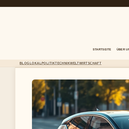
STARTSEITE
ÜBER U
BLOG
LOKAL
POLITIK
TECHNIK
WELT
WIRTSCHAFT