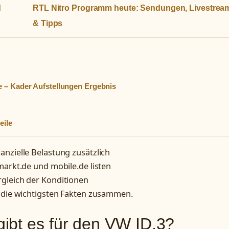
d
RTL Nitro Programm heute: Sendungen, Livestrea
& Tipps
e – Kader Aufstellungen Ergebnis
eile
nzielle Belastung zusätzlich
markt.de und mobile.de listen
rgleich der Konditionen
t die wichtigsten Fakten zusammen.
ibt es für den VW ID.3?