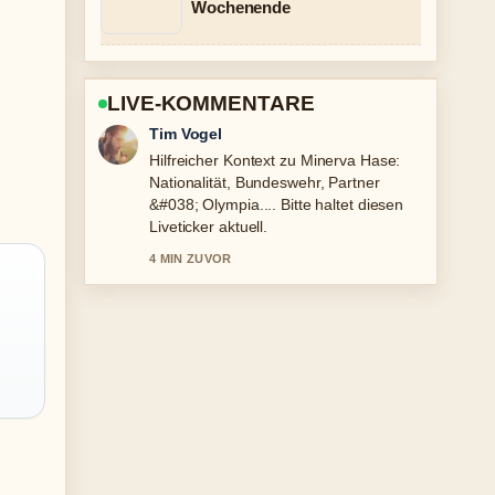
Wochenende
LIVE-KOMMENTARE
Mila Kruger
Die Berichterstattung zu Arafat Abou-
Chaker: Wer ist der Clan-Chef und...
wirkt solide und sehr gut
nachvollziehbar.
6 MIN ZUVOR