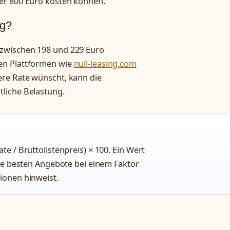
er 800 Euro kosten können.
ng?
zwischen 198 und 229 Euro
en Plattformen wie
null-leasing.com
re Rate wünscht, kann die
liche Belastung.
te / Bruttolistenpreis) × 100. Ein Wert
 die besten Angebote bei einem Faktor
tionen hinweist.