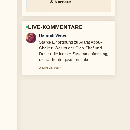
& Karriere
LIVE-KOMMENTARE
Tim Vogel
Verfolge Gianna Nannini: Partner, Kind,
Krankheit zum 70.... genau – schaetze
den ausgewogenen Ton hier.
4 MIN ZUVOR