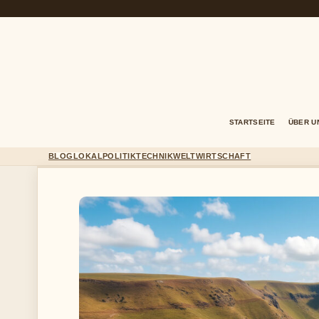
STARTSEITE
ÜBER U
BLOG
LOKAL
POLITIK
TECHNIK
WELT
WIRTSCHAFT