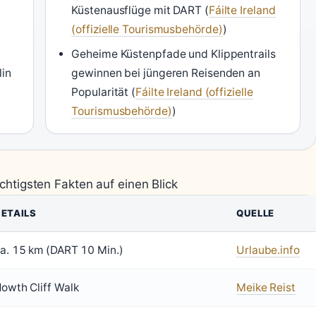
Küstenausflüge mit DART (
Fáilte Ireland
(offizielle Tourismusbehörde)
)
Geheime Küstenpfade und Klippentrails
lin
gewinnen bei jüngeren Reisenden an
Popularität (
Fáilte Ireland (offizielle
Tourismusbehörde)
)
ichtigsten Fakten auf einen Blick
ETAILS
QUELLE
a. 15 km (DART 10 Min.)
Urlaube.info
owth Cliff Walk
Meike Reist