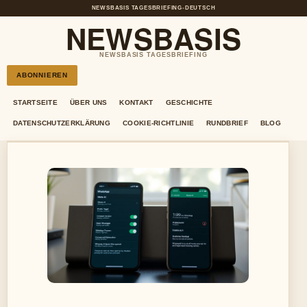
NEWSBASIS TAGESBRIEFING
•
DEUTSCH
NEWSBASIS
NEWSBASIS TAGESBRIEFING
ABONNIEREN
STARTSEITE
ÜBER UNS
KONTAKT
GESCHICHTE
DATENSCHUTZERKLÄRUNG
COOKIE-RICHTLINIE
RUNDBRIEF
BLOG