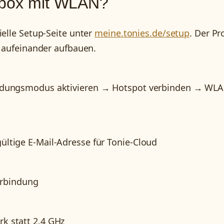
iebox mit WLAN?
ielle Setup-Seite unter
meine.tonies.de/setup
. Der Pr
e aufeinander aufbauen.
indungsmodus aktivieren → Hotspot verbinden → WL
ltige E-Mail-Adresse für Tonie-Cloud
verbindung
k statt 2,4 GHz