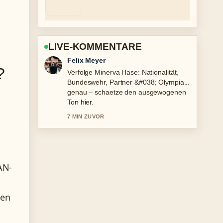
LIVE-KOMMENTARE
Laura Becker
?
Hilfreicher Kontext zu Arafat Abou-
Chaker: Wer ist der Clan-Chef und....
Bitte haltet diesen Liveticker aktuell.
9 MIN ZUVOR
AN-
hen