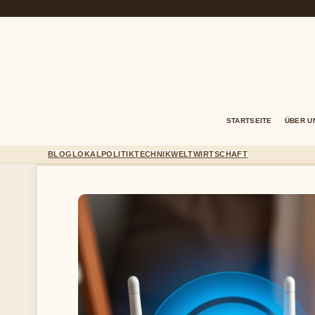
STARTSEITE
ÜBER U
BLOG
LOKAL
POLITIK
TECHNIK
WELT
WIRTSCHAFT