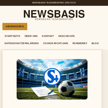
NEWSBASIS TAGESBRIEFING
•
DEUTSCH
NEWSBASIS
NEWSBASIS TAGESBRIEFING
ABONNIEREN
STARTSEITE
ÜBER UNS
KONTAKT
GESCHICHTE
DATENSCHUTZERKLÄRUNG
COOKIE-RICHTLINIE
RUNDBRIEF
BLOG