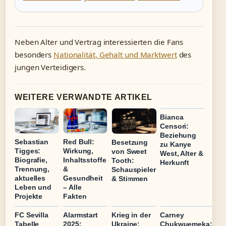
Neben Alter und Vertrag interessierten die Fans
besonders
Nationalität, Gehalt und Marktwert
des
jungen Verteidigers.
WEITERE VERWANDTE ARTIKEL
Bianca
Censori:
Beziehung
Sebastian
Red Bull:
Besetzung
zu Kanye
Tigges:
Wirkung,
von Sweet
West, Alter &
Biografie,
Inhaltsstoffe
Tooth:
Herkunft
Trennung,
&
Schauspieler
aktuelles
Gesundheit
& Stimmen
Leben und
– Alle
Projekte
Fakten
FC Sevilla
Alarmstart
Krieg in der
Carney
Tabelle
2025:
Ukraine:
Chukwuemeka: