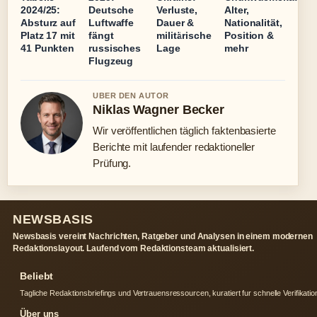
2024/25:
Deutsche
Verluste,
Alter,
Absturz auf
Luftwaffe
Dauer &
Nationalität,
Platz 17 mit
fängt
militärische
Position &
41 Punkten
russisches
Lage
mehr
Flugzeug
UBER DEN AUTOR
Niklas Wagner Becker
Wir veröffentlichen täglich faktenbasierte
Berichte mit laufender redaktioneller
Prüfung.
NEWSBASIS
Newsbasis vereint Nachrichten, Ratgeber und Analysen in einem modernen
Redaktionslayout. Laufend vom Redaktionsteam aktualisiert.
Beliebt
Tagliche Redaktionsbriefings und Vertrauensressourcen, kuratiert fur schnelle Verifikatio
Über uns