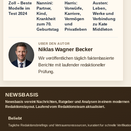
Zoll – Beste
Nannini:
Harris:
Austen:
Modelle im
Partner,
Vorwürfe,
Leben,
Test 2024
Kind,
Karriere,
Werke und
Krankheit
Vermögen
Verbindung
zum 70.
und
zu Kate
Geburtstag
Privatleben
Middleton
UBER DEN AUTOR
Niklas Wagner Becker
Wir veröffentlichen täglich faktenbasierte
Berichte mit laufender redaktioneller
Prüfung.
NEWSBASIS
Newsbasis vereint Nachrichten, Ratgeber und Analysen in einem modernen
Redaktionslayout. Laufend vom Redaktionsteam aktualisiert.
Beliebt
Tagliche Redaktionsbriefings und Vertrauensressourcen, kuratiert fur schnelle Verifikatio