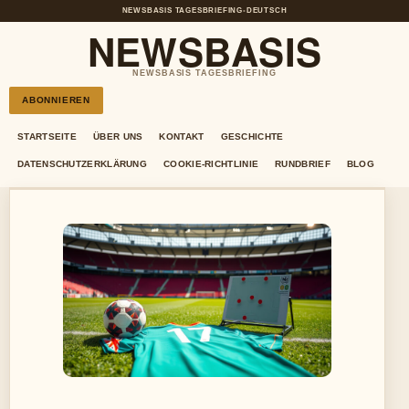
NEWSBASIS TAGESBRIEFING
•
DEUTSCH
NEWSBASIS
NEWSBASIS TAGESBRIEFING
ABONNIEREN
STARTSEITE
ÜBER UNS
KONTAKT
GESCHICHTE
DATENSCHUTZERKLÄRUNG
COOKIE-RICHTLINIE
RUNDBRIEF
BLOG