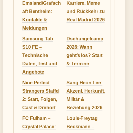
Emsland/Grafsch
Karriere, Meme
aft Bentheim:
und Rückkehr zu
Kontakte &
Real Madrid 2026
Meldungen
Samsung Tab
Dschungelcamp
S10 FE –
2026: Wann
Technische
geht’s los? Start
Daten, Test und
& Termine
Angebote
Nine Perfect
Sang Heon Lee:
Strangers Staffel
Akzent, Herkunft,
2: Start, Folgen,
Militär &
Cast & Drehort
Beziehung 2026
FC Fulham –
Louis-Freytag
Crystal Palace:
Beckmann –