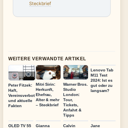
Steckbrief
WEITERE VERWANDTE ARTIKEL
Lenovo Tab
M11 Test
2024: Ist es
Mitri Sirin:
Warner Bros.
Peter Fitzek:
gut oder zu
Herkunft,
Studio
Haft,
langsam?
Ehefrau,
London:
Vereinsverbot
Alter & mehr
Tour,
und aktuelle
– Steckbrief
Tickets,
Fakten
Anfahrt &
Tipps
OLED TV 55
Gianna
Calvin
Jane