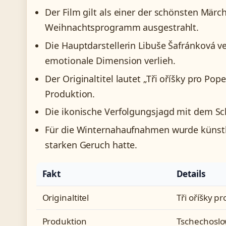
Der Film gilt als einer der schönsten Märc
Weihnachtsprogramm ausgestrahlt.
Die Hauptdarstellerin Libuše Šafránková v
emotionale Dimension verlieh.
Der Originaltitel lautet „Tři oříšky pro P
Produktion.
Die ikonische Verfolgungsjagd mit dem Sc
Für die Winternahaufnahmen wurde künstl
starken Geruch hatte.
Fakt
Details
Originaltitel
Tři oříšky p
Produktion
Tschechoslo