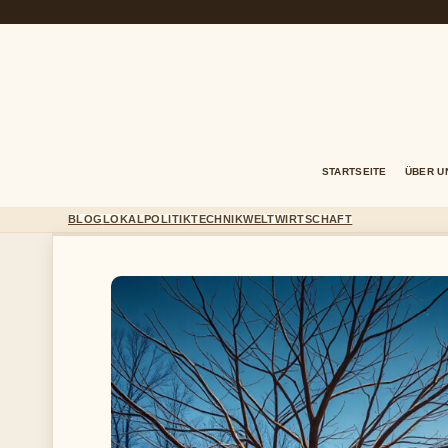
STARTSEITE
ÜBER U
BLOG
LOKAL
POLITIK
TECHNIK
WELT
WIRTSCHAFT