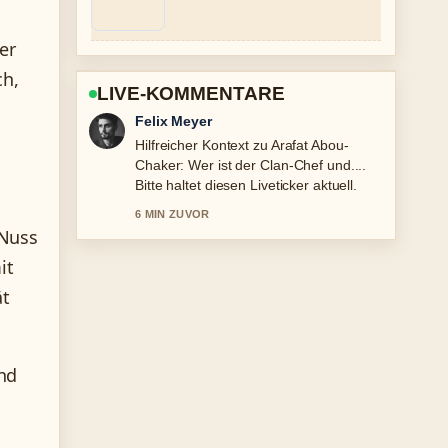
er
ch,
LIVE-KOMMENTARE
Laura Becker
Die Berichterstattung zu Gianna
Nannini: Partner, Kind, Krankheit zum
70.... wirkt solide und sehr gut
nachvollziehbar.
 Nuss
8 MIN ZUVOR
it
ät
nd